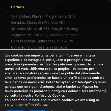
Serveis
ERP Wolters Kluwer i Programari a Mida
Servidors Cloud, On-Premise. VDI
Sistemes Microsoft 365, Google i Hosting
Seguretat de Sistemes, Xarxes i Endpoints
Comunicacions Unificades Cloud – 3cx
Consultoria Empresarial i Formació
Servei Tècnic Propi
Les cookies són importants per a tu, influeixen en la teva
experiència de navegació, ens ajuden a protegir la teva
privadesa i permeten realitzar les peticions que ens demanis a
Coneix-nos
través del web. Utilitzem cookies pròpies i de tercers per
analitzar els nostres serveis i mostrar publicitat relacionada
Empresa
amb les teves preferències en base a un perfil elaborat amb els
Contacta’ns
teus hàbits de navegació. Pots "Acceptar" o "Rebutjar" aquelles
galetes que no siguin tècniques, així o també configurar les
Avís Legal
teves preferències prement "Configura Cookies". Més informació,
Política de Privacitat
consulta la nostra Política de Cookies
Política de Privacitat Xarxes Socials
You can find out more about which cookies we are using or
switch them off in
settings
.
Política de cookies tècniques