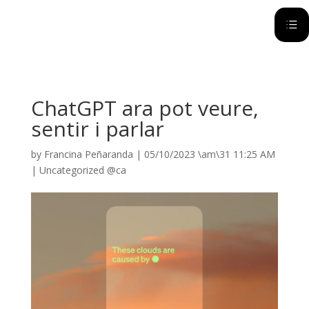
d
ChatGPT ara pot veure,
sentir i parlar
by
Francina Peñaranda
|
05/10/2023 \am\31 11:25 AM
|
Uncategorized @ca