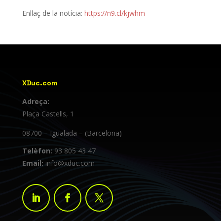
Enllaç de la notícia:
https://n9.cl/kjwhm
XDuc.com
Adreça:
Plaça Castells, 1
08700 – Igualada – (Barcelona)
Telèfon:
93 805 43 47
Email:
info@xduc.com