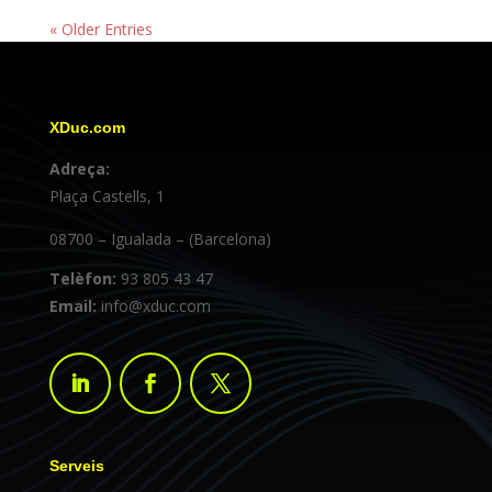
« Older Entries
XDuc.com
Adreça:
Plaça Castells, 1
08700 – Igualada – (Barcelona)
Telèfon:
93 805 43 47
Email:
info@xduc.com
Serveis